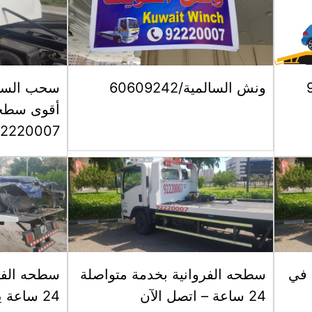
9
ونش السالمية/60609242
سحب السيا
أقوى سطحه
92220007
في
سطحه الفروانية بخدمة متواصلة
سطحه الف
24 ساعة – اتصل الآن
24 ساعة 