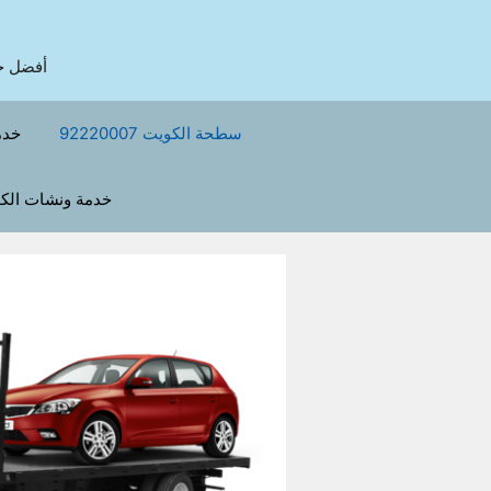
نتقل
لى
لمحتوى
أفضل خدمة ونش في
سطحة الكويت 92220007
خدم
خدمة ونشات الك