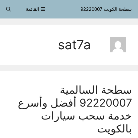
قل
سطحة الكويت 92220007
القائمة
حتوى
sat7a
سطحة السالمية
92220007 أفضل وأسرع
خدمة سحب سيارات
بالكويت