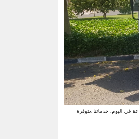
ية تقدم أقوى خدمة سطحات لسحب ونقل وإنقاذ السيارات، على مدار الأسبوع 24 ساعة في اليوم. خدماتنا متوفرة