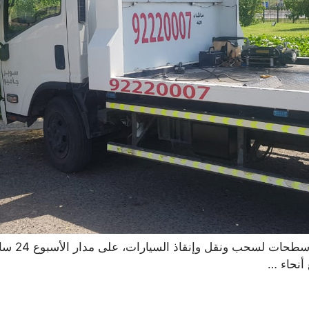
سطحه الفروان
أنحاء …