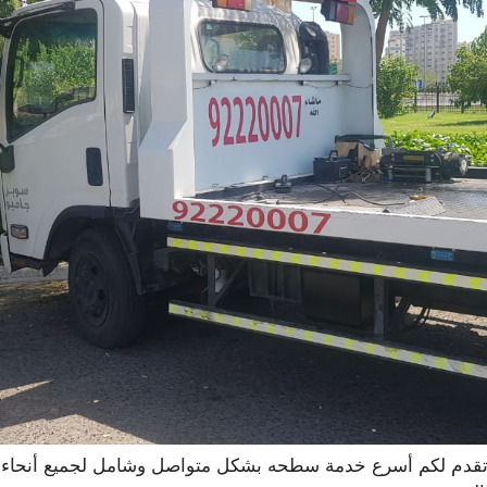
م لكم أسرع خدمة سطحه بشكل متواصل وشامل لجميع أنحاء ال