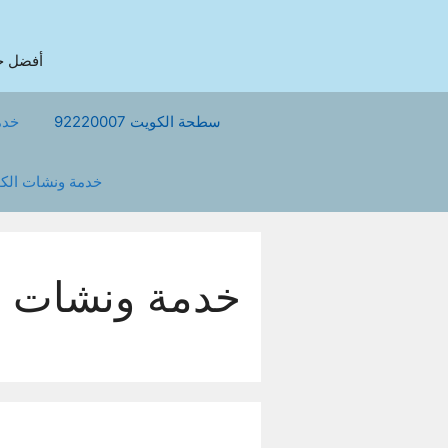
نتقل
لى
لمحتوى
أفضل خدمة ونش في
سطحة الكويت 92220007
خدم
خدمة ونشات الك
خدمة ونشات ا