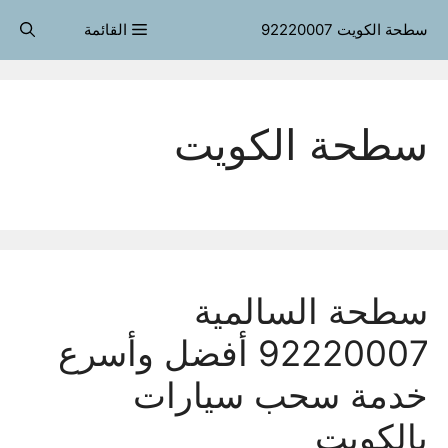
قل
سطحة الكويت 92220007
القائمة
حتوى
سطحة الكويت
سطحة السالمية
92220007 أفضل وأسرع
خدمة سحب سيارات
بالكويت