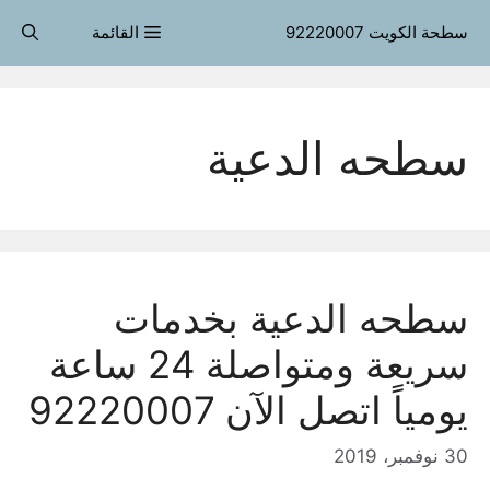
قل
سطحة الكويت 92220007
القائمة
حتوى
سطحه الدعية
سطحه الدعية بخدمات
سريعة ومتواصلة 24 ساعة
يومياً اتصل الآن 92220007
30 نوفمبر، 2019