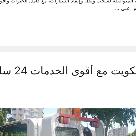
متواصلة لسحب ونقل وإنقاذ السيارات، مع كامل الخبرات وأقوى
اس على …
سطحه دسمان الك