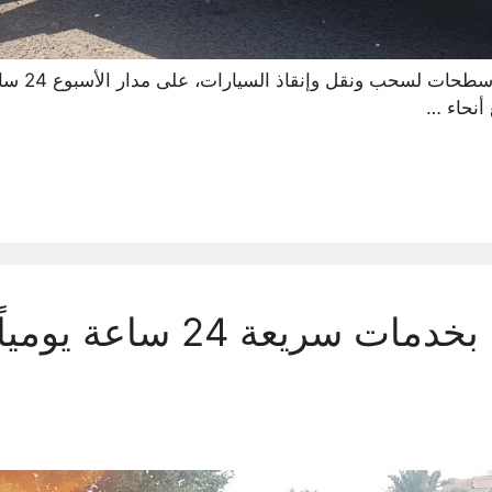
سطحه الفروان
أنحاء …
سطحه الفنطاس بخدمات سريعة 24