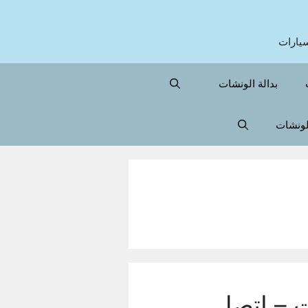
بدالة الونشات
الونشات
 – اتصل