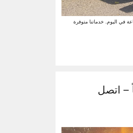
ية تقدم أقوى خدمة سطحات لسحب ونقل وإنقاذ السيارات، على مدار الأسبوع 24 ساعة في اليوم. خدماتنا متوفرة
 ساعة يومياً – اتصل