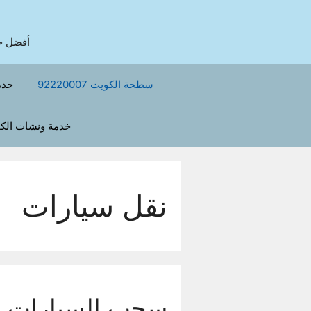
نتقل
لى
لمحتوى
أفضل خدمة ونش في
سطحة الكويت 92220007
خدم
خدمة ونشات الك
نقل سيارات
سحب السيارات ا