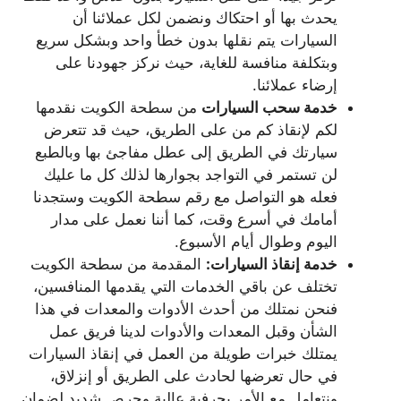
يحدث بها أو احتكاك ونضمن لكل عملائنا أن
السيارات يتم نقلها بدون خطأ واحد وبشكل سريع
وبتكلفة منافسة للغاية، حيث نركز جهودنا على
إرضاء عملائنا.
خدمة سحب السيارات
من سطحة الكويت نقدمها
لكم لإنقاذ كم من على الطريق، حيث قد تتعرض
سيارتك في الطريق إلى عطل مفاجئ بها وبالطبع
لن تستمر في التواجد بجوارها لذلك كل ما عليك
فعله هو التواصل مع رقم سطحة الكويت وستجدنا
أمامك في أسرع وقت، كما أننا نعمل على مدار
اليوم وطوال أيام الأسبوع.
خدمة إنقاذ السيارات:
المقدمة من سطحة الكويت
تختلف عن باقي الخدمات التي يقدمها المنافسين،
فنحن نمتلك من أحدث الأدوات والمعدات في هذا
الشأن وقبل المعدات والأدوات لدينا فريق عمل
يمتلك خبرات طويلة من العمل في إنقاذ السيارات
في حال تعرضها لحادث على الطريق أو إنزلاق،
ونتعامل مع الأمر بحرفية عالية وحرص شديد لضمان