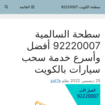
نتقل
سطحة الكويت 92220007
القائمة
لى
لمحتوى
سطحة السالمية
92220007 أفضل
وأسرع خدمة سحب
سيارات بالكويت
25 ديسمبر، 2022
بقلم
sat7a