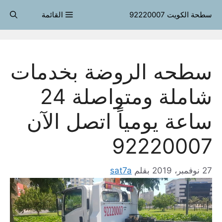
نتقل
سطحة الكويت 92220007
القائمة
لى
لمحتوى
سطحه الروضة بخدمات
شاملة ومتواصلة 24
ساعة يومياً اتصل الآن
92220007
27 نوفمبر، 2019
بقلم
sat7a